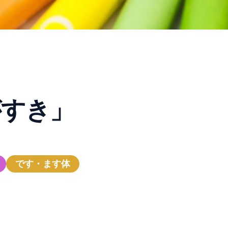
がすき」
です・ます体